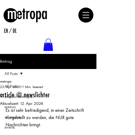
EN
/
DE
Beitrag
All Posts
metropa
All Posts
22. Apr. 2020
1 Min. Lesezeit
article @ newslichter
maps of metropa
Aktualisiert:
12. Apr. 2024
memos
Es ist sehr befriedigend, in einer Zeitschrift 
all media
vorgestellt zu werden, die NUR gute 
Nachrichten bringt.
events