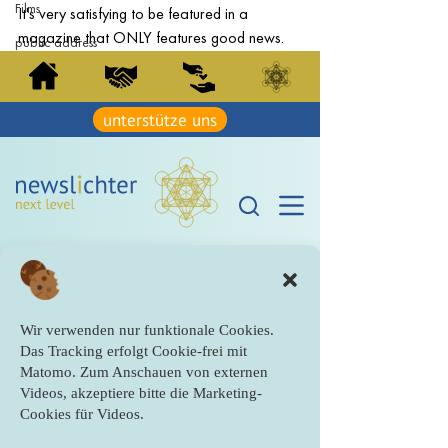
Films
It's very satisfying to be featured in a 
magazine that ONLY features good news.
public address